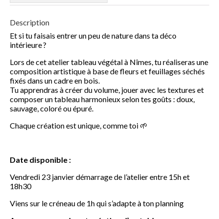
Technique artistique
Description
Et si tu faisais entrer un peu de nature dans ta déco
Coups de coeur
intérieure ?
Du côté des créateurs
Lors de cet atelier tableau végétal à Nîmes, tu réaliseras une
composition artistique à base de fleurs et feuillages séchés
Boutique
fixés dans un cadre en bois.
Tu apprendras à créer du volume, jouer avec les textures et
composer un tableau harmonieux selon tes goûts : doux,
Contact
sauvage, coloré ou épuré.
Chaque création est unique, comme toi 🌱
Date disponible :
Vendredi 23 janvier démarrage de l’atelier entre 15h et
18h30
Viens sur le créneau de 1h qui s’adapte à ton planning