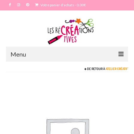
Votre panier d'achats
-
0,00
€
Menu
DE RETOUR À
ATELIER CRÉATIF
Accueil
Particulier
Anniversaire
Enterrement vie de jeune fille – EVJF
Mariage
Maquillage artistique adulte