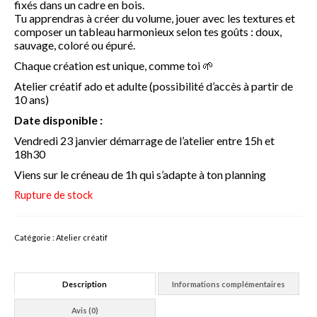
fixés dans un cadre en bois.
Tu apprendras à créer du volume, jouer avec les textures et
Formation maquillage enfant
composer un tableau harmonieux selon tes goûts : doux,
sauvage, coloré ou épuré.
Sculpture de ballon
Chaque création est unique, comme toi 🌱
Création de contenu DIY
Atelier créatif ado et adulte (possibilité d’accès à partir de
10 ans)
A propos
Date disponible :
Vendredi 23 janvier démarrage de l’atelier entre 15h et
Book
18h30
Blog
Viens sur le créneau de 1h qui s’adapte à ton planning
Rupture de stock
DIY
Maquillage
Catégorie :
Atelier créatif
Animations
Description
Informations complémentaires
Anniversaire
Avis (0)
EVJF/Mariage