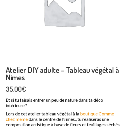
Maquillage enfant
Formation maquillage enfant
Professionnel
Arbres de Noël et family day
Animations commerciales
Atelier DIY adulte – Tableau végétal à
Team building
Nimes
Atelier DIY en entreprise
35,00
€
Bulles de savon géantes
Et si tu faisais entrer un peu de nature dans ta déco
Bracelet permanent
intérieure ?
Lors de cet atelier tableau végétal à la
boutique Comme
Maquillage artistique adulte
chez mémé
dans le centre de Nîmes., tu réaliseras une
composition artistique à base de fleurs et feuillages séchés
Maquillage enfant