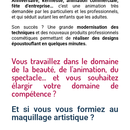
Anniversaire, kermesse, animation commerciale,
fête d’entreprise…
c’est une animation très
Formation maquillage enfant
demandée par les particuliers et les professionnels,
et qui séduit autant les enfants que les adultes.
Sculpture de ballon
Son succès ? Une grande
modernisation des
techniques
et des nouveaux produits professionnels
Création de contenu DIY
cosmétiques permettant de
réaliser des designs
époustouflant en quelques minutes.
A propos
Book
Vous travaillez dans le domaine
de la beauté, de l'animation, du
Blog
spectacle... et vous souhaitez
DIY
élargir votre domaine de
compétence ?
Maquillage
Animations
Et si vous vous formiez au
maquillage artistique ?
Anniversaire
EVJF/Mariage