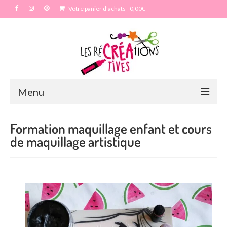
Votre panier d'achats
-
0,00
€
Menu
Accueil
Formation maquillage enfant et cours
de maquillage artistique
Particulier
Anniversaire
Enterrement vie de jeune fille – EVJF
Mariage
Maquillage artistique adulte