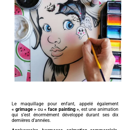
Maquillage enfant
Formation maquillage enfant
Professionnel
Arbres de Noël et family day
Animations commerciales
Team building
Atelier DIY en entreprise
Bulles de savon géantes
Le maquillage pour enfant, appelé également
Bracelet permanent
« grimage »
ou
« face painting »
, est une animation
qui s’est énormément développé durant ses dix
Maquillage artistique adulte
dernières d’années.
Maquillage enfant