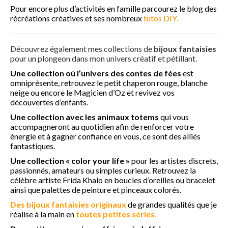
Pour encore plus d’activités en famille parcourez le blog des
récréations créatives et ses nombreux
tutos DIY.
Formation maquillage enfant
Sculpture de ballon
Découvrez également mes collections de
bijoux fantaisies
pour un plongeon dans mon univers créatif et pétillant.
Création de contenu DIY
Une collection où l’univers des contes de fées
est
A propos
omniprésente, retrouvez le petit chaperon rouge, blanche
neige ou encore le Magicien d’Oz et revivez vos
découvertes d’enfants.
Book
Une collection avec les animaux totems
qui vous
Blog
accompagneront au quotidien afin de renforcer votre
énergie et à gagner confiance en vous, ce sont des alliés
DIY
fantastiques.
Une collection « color your life »
pour les artistes discrets,
Maquillage
passionnés, amateurs ou simples curieux. Retrouvez la
célèbre artiste Frida Khalo en boucles d’oreilles ou bracelet
Animations
ainsi que palettes de peinture et pinceaux colorés.
Des bijoux fantaisies originaux
de grandes qualités que je
Anniversaire
réalise à la main en
toutes petites séries.
EVJF/Mariage