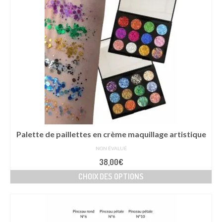
Palette de paillettes en crème maquillage artistique
NON ÉVALUÉ
38,00
€
CHOIX DES OPTIONS
Ce
produit
a
plusieurs