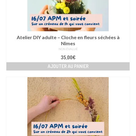
sur
la
page
du
produit
Atelier DIY adulte – Cloche en fleurs séchées à
Nîmes
NON ÉVALUÉ
35,00
€
AJOUTER AU PANIER