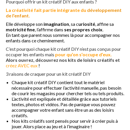
Pourquoi offrir un kit créatif DIY aux enfants ?
Maquillage enfant
La créativité fait partie intégrante du
développement
de l’enfant
.
Formation maquillage enfant
Elle développe son
imagination
, sa c
uriosité
, affine sa
motricité fine
, l’affirme dans
ses propres choix
.
Professionnel
En tant que parent nous sommes là pour accompagner nos
enfants dans ce cheminement.
Arbres de Noël et family day
C’est pourquoi chaque kit créatif DIY n’est pas conçus pour
occuper les enfants mais
pour qu’on s’occupe d’eux.
Animations commerciales
Alors ouvrez, découvrez nos kits de loisirs créatifs et
créez AVEC eux
!
Team building
3 raisons de craquer pour un kit créatif DIY
Atelier DIY en entreprise
Chaque kit créatif DIY contient tout le matériel
nécessaire pour effectuer l’activité manuelle, pas besoin
Bulles de savon géantes
de courir les magasins pour chercher tels ou tels produits.
L’activité est expliquée et détaillée grâce aux tutoriels
textes, photos et vidéos. Pas de panique vous pouvez
Bracelet permanent
accompagner votre enfant sans être un as des loisirs
créatifs.
Maquillage artistique adulte
Nos kits créatifs sont pensés pour servir à créer puis à
jouer. Alors place au jeu et à l’imaginaire !
Maquillage enfant