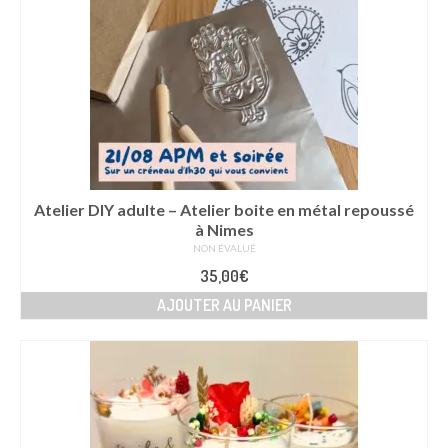
Les
options
peuvent
être
choisies
sur
la
page
du
produit
Atelier DIY adulte – Atelier boite en métal repoussé
à Nimes
NON ÉVALUÉ
35,00
€
AJOUTER AU PANIER