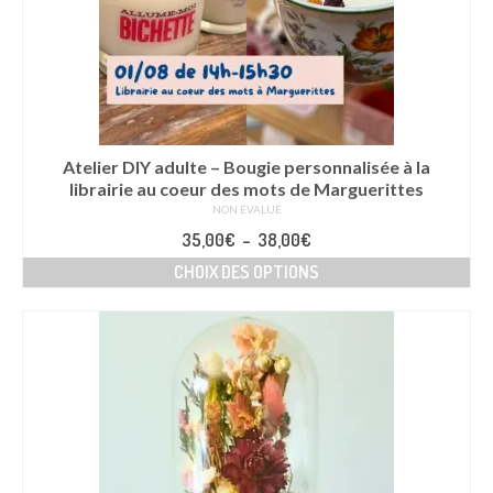
Atelier DIY adulte – Bougie personnalisée à la
librairie au coeur des mots de Marguerittes
NON ÉVALUÉ
Plage
35,00
€
–
38,00
€
de
CHOIX DES OPTIONS
prix :
Ce
35,00€
produit
à
a
38,00€
plusieurs
variations.
Les
options
peuvent
être
choisies