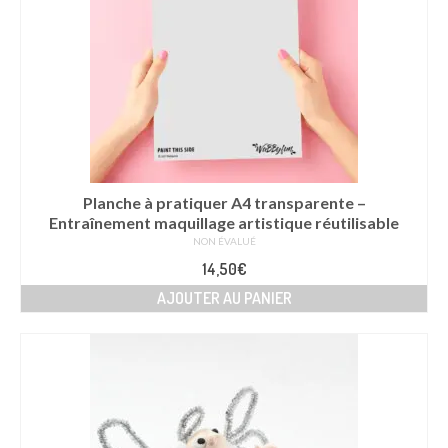
options
peuvent
être
choisies
sur
la
page
du
produit
Planche à pratiquer A4 transparente –
Entraînement maquillage artistique réutilisable
NON ÉVALUÉ
14,50
€
AJOUTER AU PANIER