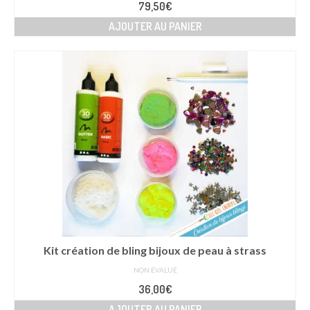
Note
5.00
79,50
€
sur 5
AJOUTER AU PANIER
Kit création de bling bijoux de peau à strass
NON ÉVALUÉ
36,00
€
AJOUTER AU PANIER