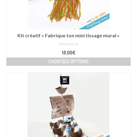
Kit créatif « Fabrique ton mini tissage mural »
NON ÉVALUÉ
18,00
€
CHOIX DES OPTIONS
Ce
produit
a
plusieurs
variations.
Les
options
peuvent
être
choisies
sur
la