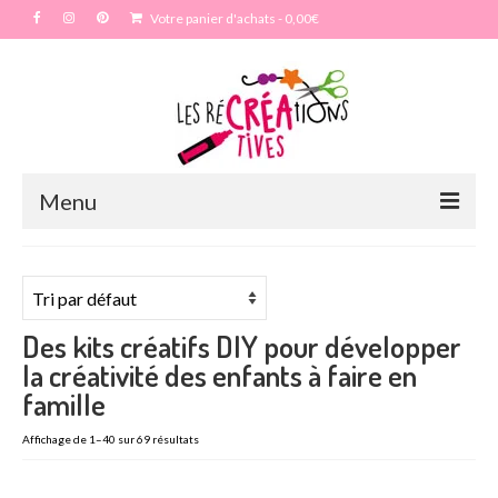
Votre panier d'achats
-
0,00
€
Menu
Accueil
Particulier
Des kits créatifs DIY pour développer
Anniversaire
la créativité des enfants à faire en
famille
Enterrement vie de jeune fille – EVJF
Affichage de 1–40 sur 69 résultats
Mariage
Maquillage artistique adulte