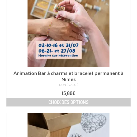
Animation Bar à charms et bracelet permanent à
Nîmes
NON ÉVALUÉ
15,00
€
CHOIX DES OPTIONS
Ce
produit
a
plusieurs
variations.