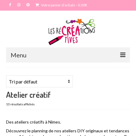
Votre panier d'achats
-
0,00
€
Menu
Accueil
Particulier
Atelier créatif
Anniversaire
13 résultats affichés
Enterrement vie de jeune fille – EVJF
Mariage
Des ateliers créatifs à Nimes.
Découvrez le planning de nos ateliers DIY originaux et tendances
Maquillage artistique adulte