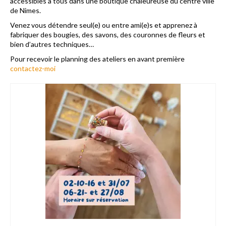
accessibles à tous dans une boutique chaleureuse du centre ville
de Nimes.
Maquillage enfant
Venez vous détendre seul(e) ou entre ami(e)s et apprenez à
fabriquer des bougies, des savons, des couronnes de fleurs et
Formation maquillage enfant
bien d’autres techniques…
Professionnel
Pour recevoir le planning des ateliers en avant première
contactez-moi
Arbres de Noël et family day
Animations commerciales
Team building
Atelier DIY en entreprise
Bulles de savon géantes
Bracelet permanent
Maquillage artistique adulte
Maquillage enfant