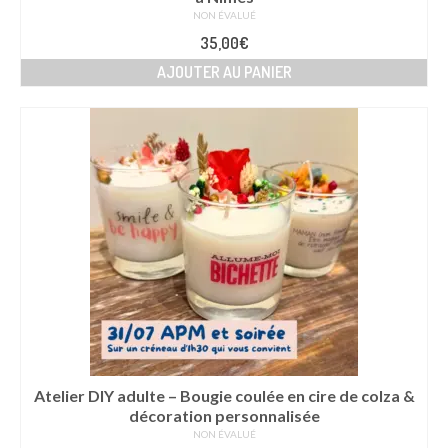
NON ÉVALUÉ
Technique artistique
35,00
€
AJOUTER AU PANIER
Coups de coeur
Du côté des créateurs
Boutique
Contact
Atelier DIY adulte – Bougie coulée en cire de colza &
décoration personnalisée
NON ÉVALUÉ