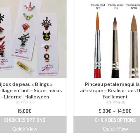
ijoux de peau « Blings »
Pinceau pétale maquill
llage enfant – Super héros
artistique – Réaliser des f
– Licorne -Halloween
facilement
NON ÉVALUÉ
NON ÉVALUÉ
Pla
15,00
€
9,00
€
–
14,50
€
de
CHOIX DES OPTIONS
CHOIX DES OPTIONS
prix 
Ce
Ce
9,0
Quick View
Quick View
produit
produit
à
a
a