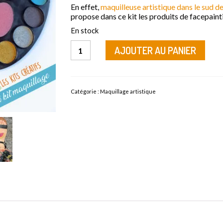
En effet,
maquilleuse artistique dans le sud de
propose dans ce kit les produits de facepainti
En stock
quantité
AJOUTER AU PANIER
de
Kit
créatif
-
Maquillage
Catégorie :
Maquillage artistique
artistique
enfant
-
Mini
kit