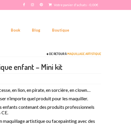
Votre panier d'achats
-
0,00
€
Book
Blog
Boutique
DE RETOUR À
MAQUILLAGE ARTISTIQUE
ique enfant – Mini kit
esse, en lion, en pirate, en sorcière, en clown…
liser n’importe quel produit pour les maquiller.
s enfants contenant des produits professionnels
 CE.
en maquillage artistique ou facepainting avec des