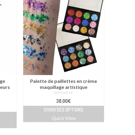
age
Palette de paillettes en crème
leurs
maquillage artistique
NON ÉVALUÉ
38,00
€
ge
CHOIX DES OPTIONS
Ce
:
Quick View
produit
0€
a
plusieurs