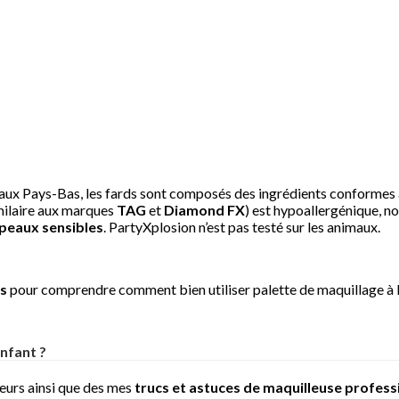
ux Pays-Bas, les fards sont composés des ingrédients conformes a
imilaire aux marques
TAG
et
Diamond FX
) est hypoallergénique, n
 peaux sensibles
. PartyXplosion n’est pas testé sur les animaux.
os
pour comprendre comment bien utiliser palette de maquillage à l’e
nfant ?
eurs ainsi que des mes
trucs et astuces de maquilleuse profess