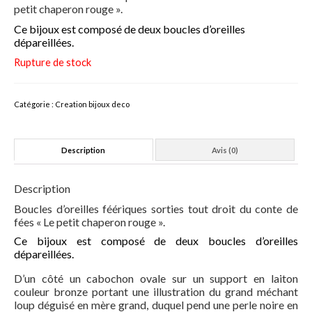
petit chaperon rouge ».
Formation maquillage enfant
Ce bijoux est composé de deux boucles d’oreilles
dépareillées.
Sculpture de ballon
Rupture de stock
Création de contenu DIY
Catégorie :
Creation bijoux deco
A propos
Book
Description
Avis (0)
Blog
Description
DIY
Boucles d’oreilles féériques sorties tout droit du conte de
fées « Le petit chaperon rouge ».
Maquillage
Ce bijoux est composé de deux boucles d’oreilles
Animations
dépareillées.
D’un côté un cabochon ovale sur un support en laiton
Anniversaire
couleur bronze portant une illustration du grand méchant
loup déguisé en mère grand, duquel pend une perle noire en
EVJF/Mariage