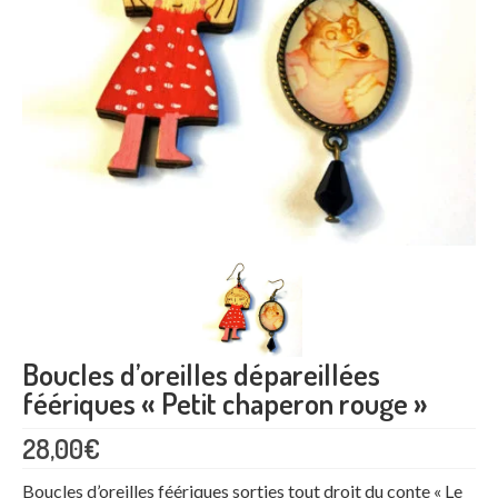
Maquillage enfant
Formation maquillage enfant
Professionnel
Arbres de Noël et family day
Animations commerciales
Team building
Atelier DIY en entreprise
Bulles de savon géantes
Boucles d’oreilles dépareillées
féériques « Petit chaperon rouge »
Bracelet permanent
28,00
€
Maquillage artistique adulte
Boucles d’oreilles féériques sorties tout droit du conte « Le
Maquillage enfant