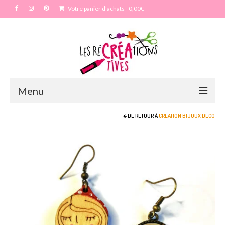
Votre panier d'achats
-
0,00
€
Menu
DE RETOUR À
CREATION BIJOUX DECO
Accueil
Particulier
Anniversaire
Enterrement vie de jeune fille – EVJF
Mariage
Maquillage artistique adulte