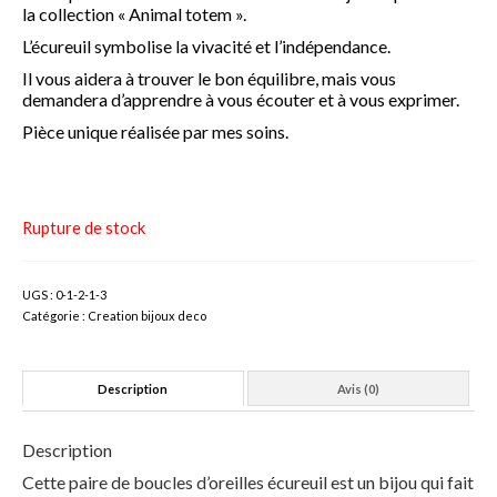
la collection « Animal totem ».
Formation maquillage enfant
L’écureuil symbolise la vivacité et l’indépendance.
Il vous aidera à trouver le bon équilibre, mais vous
Sculpture de ballon
demandera d’apprendre à vous écouter et à vous exprimer.
Pièce unique réalisée par mes soins.
Création de contenu DIY
A propos
Book
Rupture de stock
Blog
UGS :
0-1-2-1-3
DIY
Catégorie :
Creation bijoux deco
Maquillage
Description
Avis (0)
Animations
Description
Anniversaire
Cette paire de boucles d’oreilles écureuil est un bijou qui fait
EVJF/Mariage