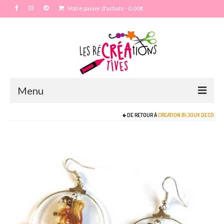
Votre panier d'achats
-
0,00
€
Menu
DE RETOUR À
CREATION BIJOUX DECO
Accueil
Particulier
Anniversaire
Enterrement vie de jeune fille – EVJF
Mariage
Maquillage artistique adulte