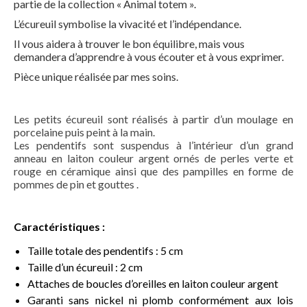
partie de la collection « Animal totem ».
L’écureuil symbolise la vivacité et l’indépendance.
Technique artistique
Il vous aidera à trouver le bon équilibre, mais vous
Coups de coeur
demandera d’apprendre à vous écouter et à vous exprimer.
Pièce unique réalisée par mes soins.
Du côté des créateurs
Boutique
Les petits écureuil sont réalisés à partir d’un moulage en
porcelaine puis peint à la main.
Contact
Les pendentifs sont suspendus à l’intérieur d’un grand
anneau en laiton couleur argent ornés de perles verte et
rouge en céramique ainsi que des pampilles en forme de
pommes de pin et gouttes .
Caractéristiques :
Taille totale des pendentifs : 5 cm
Taille d’un écureuil : 2 cm
Attaches de boucles d’oreilles en laiton couleur argent
Garanti sans nickel ni plomb conformément aux lois