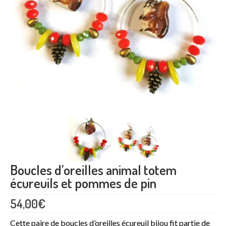
Maquillage enfant
Formation maquillage enfant
Professionnel
Arbres de Noël et family day
Animations commerciales
Team building
Atelier DIY en entreprise
Bulles de savon géantes
Boucles d’oreilles animal totem
écureuils et pommes de pin
Bracelet permanent
54,00
€
Maquillage artistique adulte
Cette paire de boucles d’oreilles écureuil bijou fit partie de
Maquillage enfant